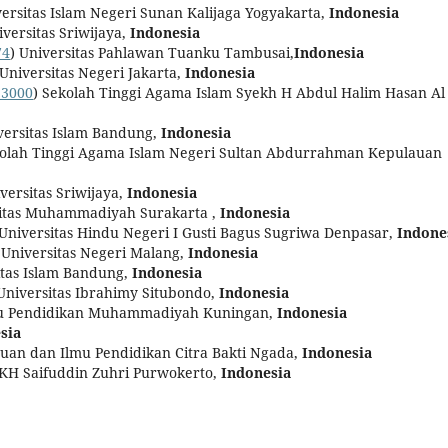
versitas Islam Negeri Sunan Kalijaga Yogyakarta,
Indonesia
iversitas Sriwijaya,
Indonesia
74
) Universitas Pahlawan Tuanku Tambusai,
Indonesia
 Universitas Negeri Jakarta,
Indonesia
23000
) Sekolah Tinggi Agama Islam Syekh H Abdul Halim Hasan Al
iversitas Islam Bandung,
Indonesia
kolah Tinggi Agama Islam Negeri Sultan Abdurrahman Kepulauan
iversitas Sriwijaya,
Indonesia
sitas Muhammadiyah Surakarta ,
Indonesia
 Universitas Hindu Negeri I Gusti Bagus Sugriwa Denpasar,
Indone
 Universitas Negeri Malang,
Indonesia
itas Islam Bandung,
Indonesia
 Universitas Ibrahimy Situbondo,
Indonesia
lmu Pendidikan Muhammadiyah Kuningan,
Indonesia
sia
ruan dan Ilmu Pendidikan Citra Bakti Ngada,
Indonesia
f KH Saifuddin Zuhri Purwokerto,
Indonesia