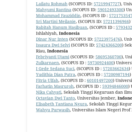
Lailatu Rohmah
(SCOPUS ID:
57219947727
), Uni
Mahyumi Rantina
(SCOPUS ID:
59012493300
) Un
Mohammad Fauziddin
, (SCOPUS ID :
572175354
Sri Martini Meilanie
, (SCOPUS ID:
57211396966
)
Rabitah Hanum Hasibuan
, (SCOPUS ID :
579343
Ishlahiyah,
Indonesia
Dinar Nur Inten
(SCOPUS ID:
57223975476
), Un
Issaura Dwi Selvi
(SCOPUS ID:
57424366200
) Se
Riau,
Indonesia
Febriyanti Utami
(SCOPUS ID:
58695360700
), Un
Zulkarnaen
, (SCOPUS ID :
59730924400
) Univer
I Gede Sedana Suci
, (SCOPUS ID :
57203662634
)
Yudithia Dian Putra
, (SCOPUS ID :
57200987194
)
Fitria Ulfah
, (SCOPUS ID :
60101497200
) Univers
Farhatin Masruroh
, (SCOPUS ID :
59394846000
)
Nika Cahyati
, Sekolah Tinggi Keguruan dan I
Octavian Dwi Tanto
, Universitas Jember,
Indone
Elisabeth Tantiana Ngura
, Sekolah Tinggi Kegu
Wahyu Purwasih
, Universitas Islam Negeri Pro