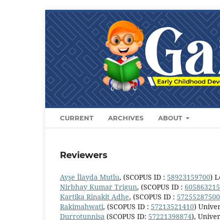
CURRENT
ARCHIVES
ABOUT
Reviewers
Ayşe İlayda Mutlu
, (SCOPUS ID :
58923159700
)
L
Nirbhay Kumar Trigun
, (SCOPUS ID :
605863215
Kartika Rinakit Adhe
, (SCOPUS ID :
57255287500
Rakimahwati
, (SCOPUS ID :
57213521410
) Unive
Durrotunnisa
(SCOPUS ID:
57221398874
), Unive