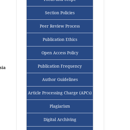
Section Policies
Peer Review Process
Publication Ethics
Open Access Policy
Publication Frequency
sia
Author Guidelines
Article Processing Charge (APCs)
Plagiarism
Digital Archiving